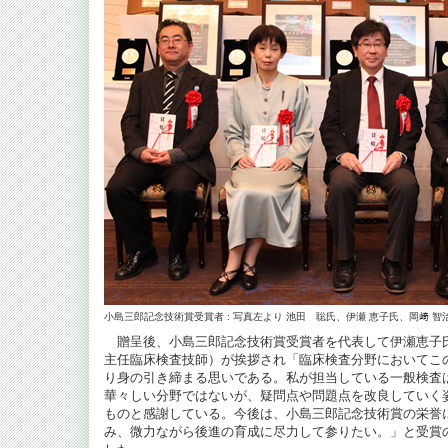
小島三郎記念技術賞受賞者 : 写真左より 池田 聡氏、伊瀬 恵子氏、岡﨑 智
贈呈後、小島三郎記念技術賞受賞者を代表して伊瀬恵子氏
主任臨床検査技師）が挨拶され「臨床検査分野においてこ
り身の引き締まる思いである。私が担当している一般検査
華々しい分野ではないが、疑問点や問題点を改良していく
ものと感謝している。今後は、小島三郎記念技術賞の栄誉
み、微力ながら後進の育成に尽力して参りたい。」と受賞