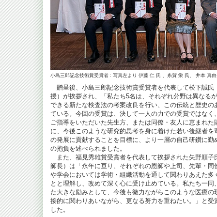
小島三郎記念技術賞受賞者 : 写真左より 伊藤 仁 氏 、糸賀 栄 氏、 井本 真由
贈呈後、小島三郎記念技術賞受賞者を代表して松下誠氏（
授）が挨拶され、「私たち5名は、それぞれ分野は異なる
できる新たな検査法の考案改良を行い、この伝統と歴史の
ている。今回の受賞は、決して一人の力での受賞ではなく
ご指導をいただいた先生方、または同僚・友人に恵まれた
に、今後このような研究的思考を身に着けた若い後継者を
の発展に貢献することを目標に、より一層の自己研鑽に勤
の抱負を述べられました。
また、福見秀雄賞受賞者を代表して挨拶された矢野順子氏
師長）は「永年に亘り、それぞれの恩師や上司、先輩・同
や学会においては学術・組織活動を通して関わりあえた多
とと理解し、改めて深く心に受け止めている。私たち一同
た大きな励みとして、今後も微力ながらこのような医療の
接的に関わりあいながら、更なる努力を重ねたい。」と受
した。