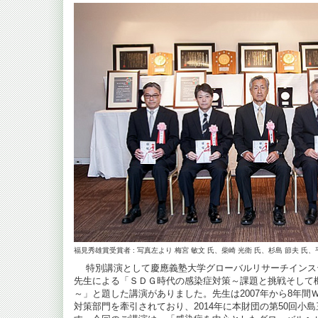
福見秀雄賞受賞者 : 写真左より 梅宮 敏文 氏、柴崎 光衛 氏、杉島 節夫 氏、
特別講演として慶應義塾大学グローバルリサーチインステ
先生による「ＳＤＧ時代の感染症対策～課題と挑戦そして
～」と題した講演がありました。先生は2007年から8年
対策部門を牽引されており、2014年に本財団の第50回小