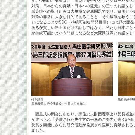
す。今回のご講演は、「感染症を中心としたグローバルヘ
対策、日本からの貢献・日本への還元」の三つのお話をし
感染症への取り組みは大規模な健康問題であり、貧困と不
対策の非常に大きな目的であることと、その病気を救うこ
とになることやSDG（持続可能な開発目標）には17の開
あるが貧しい途上国だけの話しではなく、私たち日本にと
が持続可能かという問題になるなど大変興味深いお話をし
特別講演
黒住忠夫理
慶應義塾大学特任教授 中谷比呂樹先生
贈呈式の閉会にあたり、黒住忠夫財団理事より受賞者並
が述べられ「受賞された先生方の平素のご努力が高く評価
受賞を契機にさらに研究活動が発展され医療に貢献される
ました。