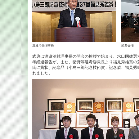
渡邉治雄理事長
式典会場
式典は渡邉治雄理事長の開会の挨拶で始まり、水口國雄選
考経過報告が、また、猪狩淳選考委員長より福見秀雄賞の
氏に賞状、記念品（小島三郎記念技術賞：記念盾、福見秀
れました。