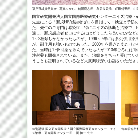
福見秀雄賞受賞者 : 写真左から、鶴岡尚志氏、鳥居良貴氏、町田哲男氏、山
国立研究開発法人国立国際医療研究センターエイズ治療・
先生による「新規HIV感染者ゼロを目指して；検査と予防
た。先生のご専門は感染症、特にエイズの診断と治療で、H
通し、新規感染者ゼロにするにはどうしたら良いのかなど
1～2種類しかなかったものが、1996～7年には多剤併用
が、副作用も強いものであった。2000年を過ぎたあたり
た。当時は1日5回薬を飲んでいたものが2013年ごろには1
注射薬も開発されている。また、治療をきちっと受けてい
うことも証明されているなど大変興味深いお話をいただき
特別講演 国立研究開発法人国立国際医療研究センター エイ
寺本哲也常
ズ治療・研究開発センター長 岡 慎一 先生