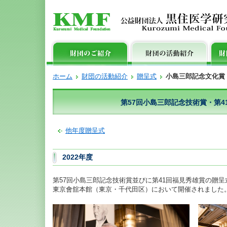
ホーム
財団の活動紹介
贈呈式
小島三郎記念文化賞
第57回小島三郎記念技術賞・第4
他年度贈呈式
2022年度
第57回小島三郎記念技術賞並びに第41回福見秀雄賞の贈呈
東京會舘本館（東京・千代田区）において開催されました