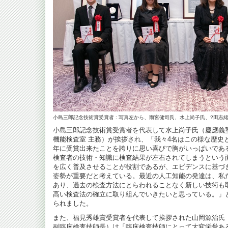
小島三郎記念技術賞受賞者 : 写真左から、雨宮健司氏、水上尚子氏、?田志
小島三郎記念技術賞受賞者を代表して水上尚子氏（慶應義
機能検査室 主務）が挨拶され、「我々4名はこの様な歴史
年に受賞出来たことを誇りに思い喜びで胸がいっぱいであ
検査者の技術・知識に検査結果が左右されてしまうという
を広く普及させることが役割であるが、エビデンスに基づ
姿勢が重要だと考えている。最近の人工知能の発達は、私
あり、過去の検査方法にとらわれることなく新しい技術も
高い検査法の確立に取り組んでいきたいと思っている。」
られました。
また、福見秀雄賞受賞者を代表して挨拶された山岡源治氏
副臨床検査技師長）は「臨床検査技師にとって大変栄誉あ