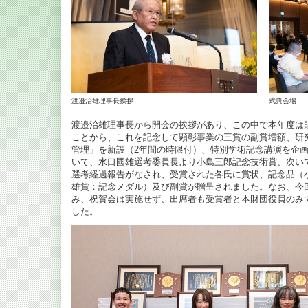
渡邉治雄理事長挨拶
式典会場
渡邉治雄理事長から開会の挨拶があり、この中で本年度は財
ことから、これを記念して顕彰事業の三賞の副賞増額、研
管理」を新設（2年間の時限付）、特別学術記念講演を企
いて、水口國雄選考委員長より小島三郎記念技術賞、次い
選考経過報告がなされ、受賞された各氏に賞状、記念品（
雄賞：記念メダル）及び副賞が贈呈されました。なお、今
み、祝賀会は実施せず、出席者も受賞者と本財団役員のみ
した。