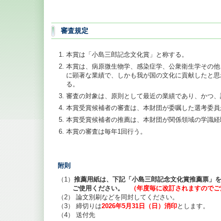
審査規定
本賞は「小島三郎記念文化賞」と称する。
本賞は、病原微生物学、感染症学、公衆衛生学その他
に顕著な業績で、しかも我が国の文化に貢献したと思
る。
審査の対象は、原則として最近の業績であり、かつ、
本賞受賞候補者の審査は、本財団が委嘱した選考委員
本賞受賞候補者の推薦は、本財団が関係領域の学識経
本賞の審査は毎年1回行う。
附則
（1）
推薦用紙は、下記「小島三郎記念文化賞推薦票」
ご使用ください。
（年度毎に改訂されますのでご
（2） 論文別刷などを同封してください。
（3） 締切りは
2026年5月31日（日）消印
とします。
（4） 送付先