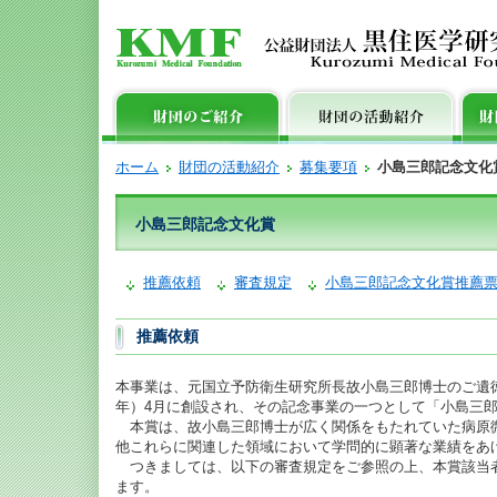
ホーム
財団の活動紹介
募集要項
小島三郎記念文化
小島三郎記念文化賞
推薦依頼
審査規定
小島三郎記念文化賞推薦
推薦依頼
本事業は、元国立予防衛生研究所長故小島三郎博士のご遺徳を
年）4月に創設され、その記念事業の一つとして「小島三
本賞は、故小島三郎博士が広く関係をもたれていた病原
他これらに関連した領域において学問的に顕著な業績をあ
つきましては、以下の審査規定をご参照の上、本賞該当
ます。